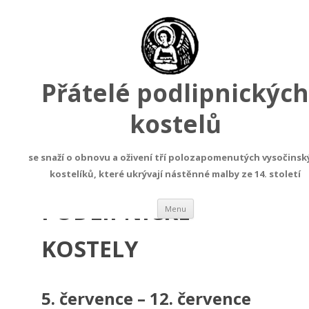
Přátelé podlipnických
kostelů
týden pro podlipnické kostely 2020
se snaží o obnovu a oživení tří polozapomenutých vysočinsk
TÝDEN PRO
kostelíků, které ukrývají nástěnné malby ze 14. století
PODLIPNICKÉ
Přejít
Menu
k
obsahu
webu
KOSTELY
5. července – 12. července