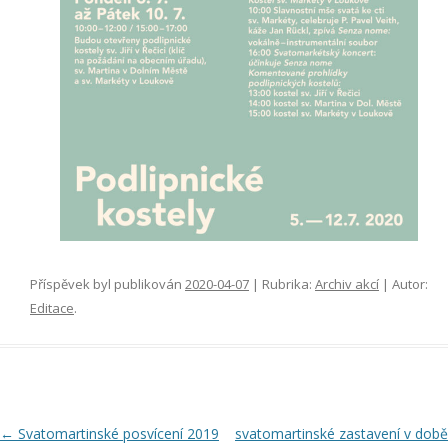
Příspěvek byl publikován
2020-04-07
| Rubrika:
Archiv akcí
| Autor:
Editace
.
Navigace
←
Svatomartinské posvícení 2019
svatomartinské zastavení v době