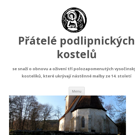
Přátelé podlipnických
kostelů
foto16
se snaží o obnovu a oživení tří polozapomenutých vysočinsk
Publikováno
2017-03-06
| Rozměry:
906 × 390
| Přiřazeno:
foto16
.
kostelíků, které ukrývají nástěnné malby ze 14. století
← Předchozí
Další →
Přejít
Menu
k
obsahu
webu