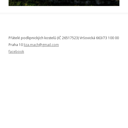
Přátelé podlipnických kostelů (IČ 26517523) Vršovická 663/73 100 00
Praha 10
liza.mach@gmail.com
facebook