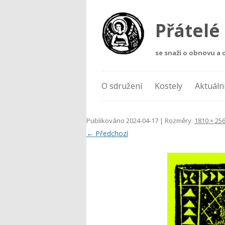
Přátelé
se snaží o obnovu a 
O sdružení
Kostely
Aktuáln
podlipnicke kostely_sv JIr
Seznam členů
Kostel sv. Jiří
Publikováno
2024-04-17
| Rozměry:
1810 × 25
← Předchozí
S kým spolupracujeme
Kostel sv. Markéty
Oficiální údaje
Kostel sv. Martina